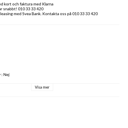
ed kort och faktura med Klarna
rar snabbt! 010 33 33 420
 leasing med Svea Bank. Kontakta oss på 010 33 33 420
: Nej

Visa mer