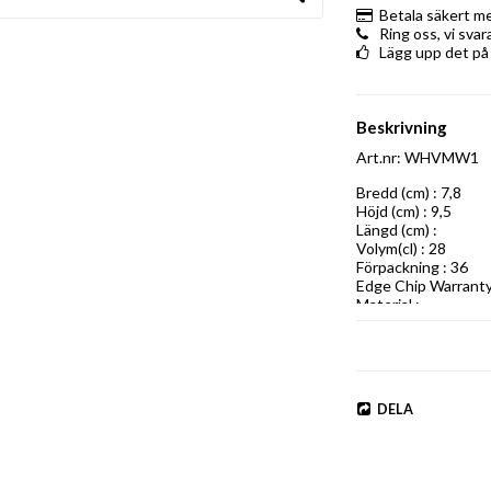
Betala säkert m
Ring oss, vi sva
Lägg upp det på
Beskrivning
Art.nr: WHVMW1
Bredd (cm) : 7,8

Höjd (cm) : 9,5

Längd (cm) : 

Volym(cl) : 28

Förpackning : 36

Edge Chip Warranty 
Material :
DELA