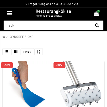
Frågor? Ring oss på 010-33 33 420
0
KÖKSREDSKAP
Pris
- 35%
- 34%