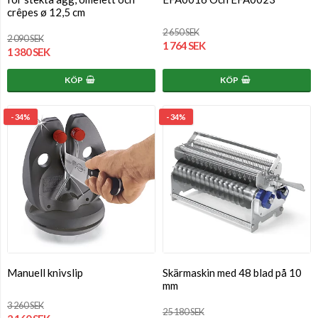
crêpes ø 12,5 cm
2 650 SEK
2 090 SEK
1 764 SEK
1 380 SEK
KÖP
KÖP
- 34%
- 34%
Manuell knivslip
Skärmaskin med 48 blad på 10
mm
3 260 SEK
25 180 SEK