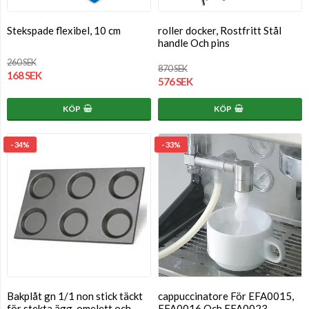
Stekspade flexibel, 10 cm
roller docker, Rostfritt Stål
handle Och pins
260 SEK
870 SEK
168 SEK
576 SEK
KÖP
KÖP
- 34%
- 33%
Bakplåt gn 1/1 non stick täckt
cappuccinatore För EFA0015,
för stekta ägg, omelett och
EFA0016 Och EFA0023