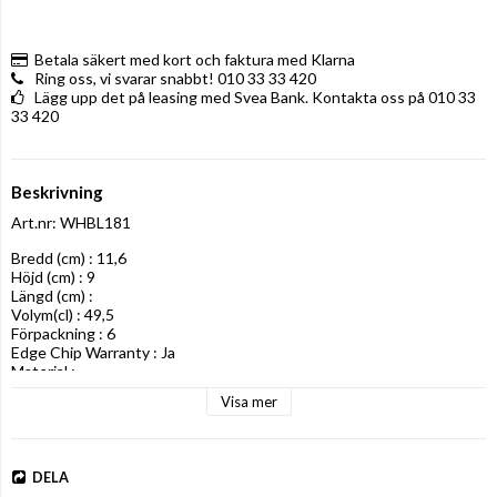
Betala säkert med kort och faktura med Klarna
Ring oss, vi svarar snabbt! 010 33 33 420
Lägg upp det på leasing med Svea Bank. Kontakta oss på 010 33
33 420
Beskrivning
Art.nr: WHBL181
Bredd (cm) : 11,6

Höjd (cm) : 9

Längd (cm) : 

Volym(cl) : 49,5

Förpackning : 6

Edge Chip Warranty : Ja

Material :
Visa mer
DELA