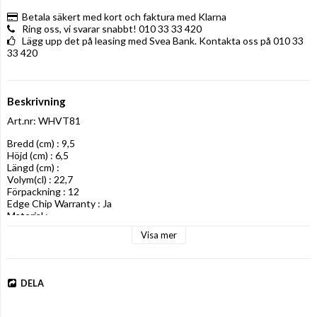
Betala säkert med kort och faktura med Klarna
Ring oss, vi svarar snabbt! 010 33 33 420
Lägg upp det på leasing med Svea Bank. Kontakta oss på 010 33
33 420
Beskrivning
Art.nr: WHVT81
Bredd (cm) : 9,5

Höjd (cm) : 6,5

Längd (cm) : 

Volym(cl) : 22,7

Förpackning : 12

Edge Chip Warranty : Ja

Material :
Visa mer
DELA