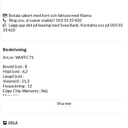
Betala säkert med kort och faktura med Klarna
Ring oss, vi svarar snabbt! 010 33 33 420
Lägg upp det på leasing med Svea Bank. Kontakta oss på 010 33
33 420
Beskrivning
Art.nr: WHFFC71
Bredd (cm) : 8

Höjd (cm) : 6,2

Längd (cm) : 

Volym(cl) : 21,3

Förpackning : 12

Edge Chip Warranty : Nej

Material :
Visa mer
DELA