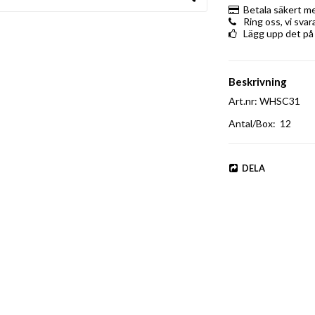
Betala säkert m
Ring oss, vi sva
Lägg upp det på
Beskrivning
Art.nr: WHSC31
Antal/Box:  12
DELA