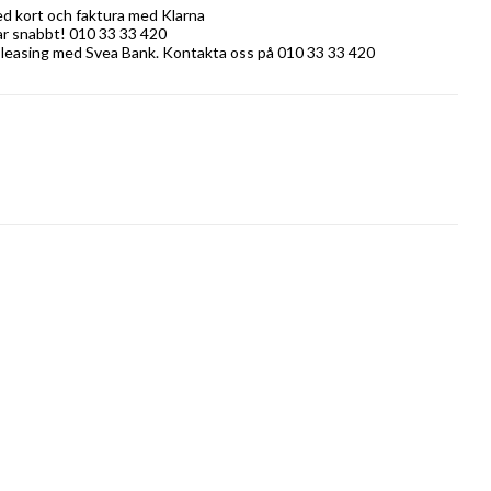
ed kort och faktura med Klarna
rar snabbt! 010 33 33 420
 leasing med Svea Bank. Kontakta oss på 010 33 33 420