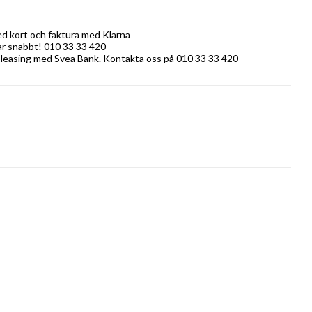
ed kort och faktura med Klarna
rar snabbt! 010 33 33 420
 leasing med Svea Bank. Kontakta oss på 010 33 33 420