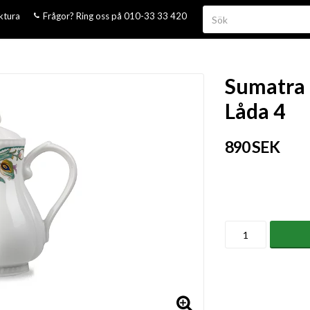
aktura
Frågor? Ring oss på 010-33 33 420
Sumatra 
Låda 4
890 SEK