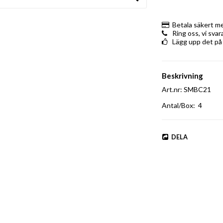
Betala säkert m
Ring oss, vi sva
Lägg upp det på
Beskrivning
Art.nr: SMBC21
Antal/Box:  4
DELA