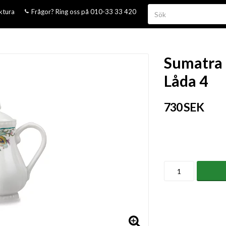
aktura
Frågor? Ring oss på 010-33 33 420
Sumatra 
Låda 4
730 SEK