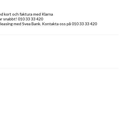
ed kort och faktura med Klarna
rar snabbt! 010 33 33 420
 leasing med Svea Bank. Kontakta oss på 010 33 33 420