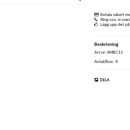
Betala säkert m
Ring oss, vi sva
Lägg upp det på
Beskrivning
Art.nr: SMBC11
Antal/Box:  4
DELA