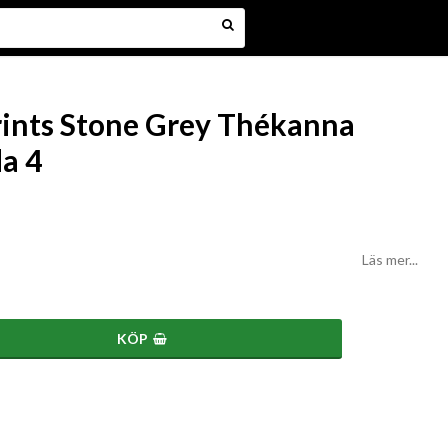
rints Stone Grey Thékanna
a 4
Läs mer...
KÖP