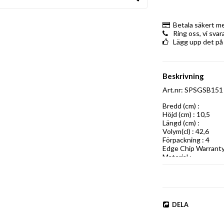
Betala säkert m
Ring oss, vi sva
Lägg upp det på
Beskrivning
Art.nr: SPSGSB151
Bredd (cm) : 

Höjd (cm) : 10,5

Längd (cm) : 

Volym(cl) : 42,6

Förpackning : 4

Edge Chip Warranty 
Material :
DELA