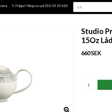
aktura
Frågor? Ring oss på 010-33 33 420
Studio P
15Oz Låd
660 SEK