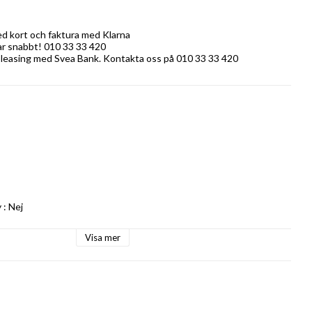
ed kort och faktura med Klarna
rar snabbt! 010 33 33 420
 leasing med Svea Bank. Kontakta oss på 010 33 33 420
: Nej

Visa mer