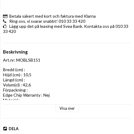
Betala säkert med kort och faktura med Klarna
Ring oss, vi svarar snabbt! 010 33 33 420
Lägg upp det på leasing med Svea Bank. Kontakta oss på 010 33
33 420
Beskrivning
Art.nr: MOBLSB151
Bredd (cm) : 

Höjd (cm) : 10,5

Längd (cm) : 

Volym(cl) : 42,6

Förpackning : 

Edge Chip Warranty : Nej

Material :
Visa mer
DELA