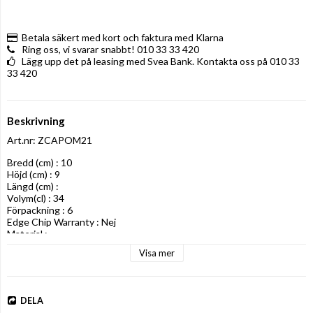
Betala säkert med kort och faktura med Klarna
Ring oss, vi svarar snabbt! 010 33 33 420
Lägg upp det på leasing med Svea Bank. Kontakta oss på 010 33
33 420
Beskrivning
Art.nr: ZCAPOM21
Bredd (cm) : 10

Höjd (cm) : 9

Längd (cm) : 

Volym(cl) : 34

Förpackning : 6

Edge Chip Warranty : Nej

Material :
Visa mer
DELA