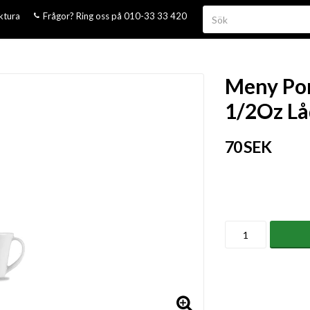
aktura
Frågor? Ring oss på 010-33 33 420
Meny Por
1/2Oz Lå
70 SEK