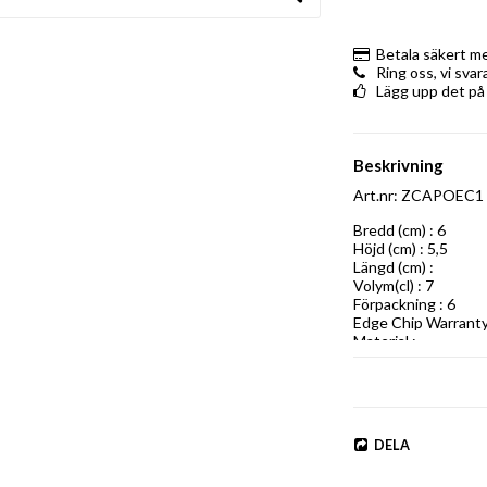
Betala säkert m
Ring oss, vi sva
Lägg upp det på
Beskrivning
Art.nr: ZCAPOEC1
Bredd (cm) : 6

Höjd (cm) : 5,5

Längd (cm) : 

Volym(cl) : 7

Förpackning : 6

Edge Chip Warranty 
Material :
DELA