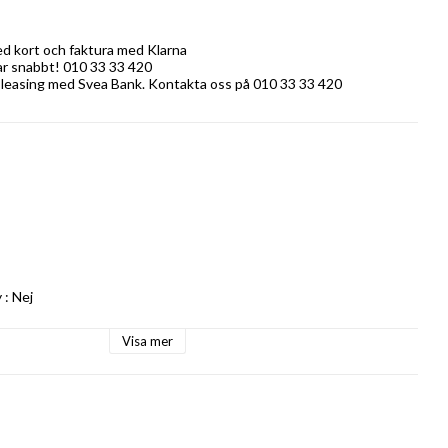
ed kort och faktura med Klarna
rar snabbt! 010 33 33 420
 leasing med Svea Bank. Kontakta oss på 010 33 33 420
: Nej

Visa mer