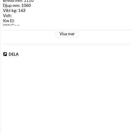
Bredd mm: 1110

Djup mm: 1060

Vikt kg: 163

Volt: 

Kw El: 

KW Gas:
Visa mer
DELA