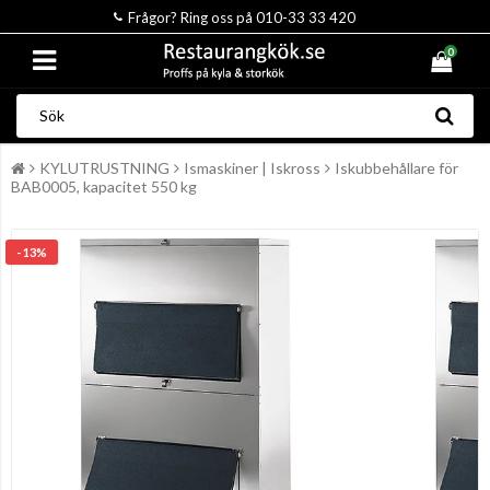
Frågor? Ring oss på 010-33 33 420
0
KYLUTRUSTNING
Ismaskiner | Iskross
Iskubbehållare för
BAB0005, kapacitet 550 kg
- 13%