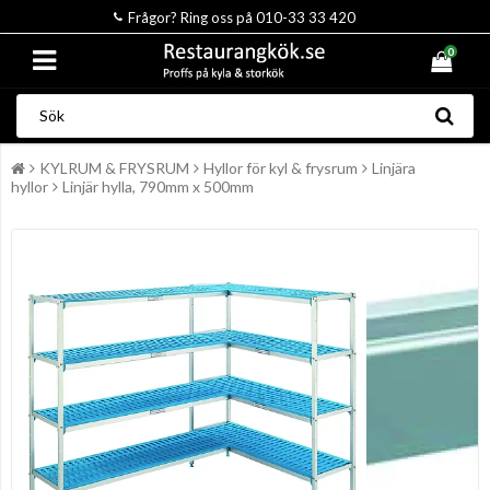
Frågor? Ring oss på 010-33 33 420
0
KYLRUM & FRYSRUM
Hyllor för kyl & frysrum
Linjära
hyllor
Linjär hylla, 790mm x 500mm