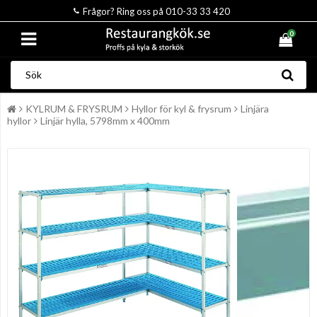
Frågor? Ring oss på 010-33 33 420
0
KYLRUM & FRYSRUM
Hyllor för kyl & frysrum
Linjära
hyllor
Linjär hylla, 5798mm x 400mm