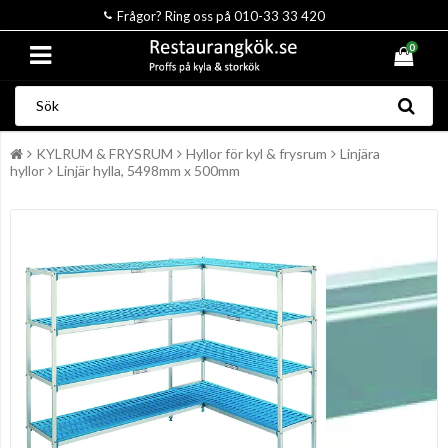
Frågor? Ring oss på 010-33 33 420
0
KYLRUM & FRYSRUM
Hyllor för kyl & frysrum
Linjära
hyllor
Linjär hylla, 5498mm x 500mm