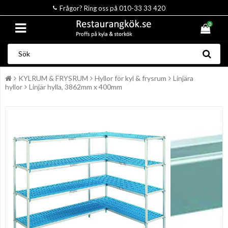
Frågor? Ring oss på 010-33 33 420
0
KYLRUM & FRYSRUM
Hyllor för kyl & frysrum
Linjära
hyllor
Linjär hylla, 3862mm x 400mm