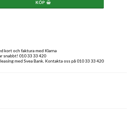
KÖP
ed kort och faktura med Klarna
rar snabbt! 010 33 33 420
 leasing med Svea Bank. Kontakta oss på 010 33 33 420