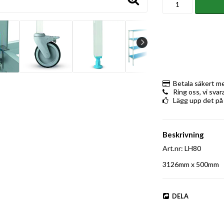
Betala säkert m
Ring oss, vi sva
Lägg upp det på
Beskrivning
Art.nr: LH80
3126mm x 500mm
DELA