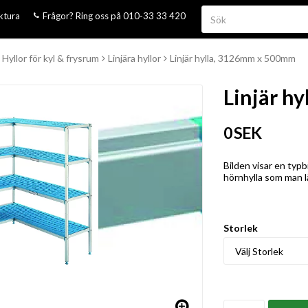
aktura
Frågor? Ring oss på 010-33 33 420
Hyllor för kyl & frysrum
Linjära hyllor
Linjär hylla, 3126mm x 500mm
Linjär h
0 SEK
Bilden visar en typb
hörnhylla som man lät
Storlek