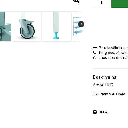
Betala säkert m
Ring oss, vi sva
Lägg upp det på
Beskrivning
Art.nr: HH7
1252mm x 400mm
DELA