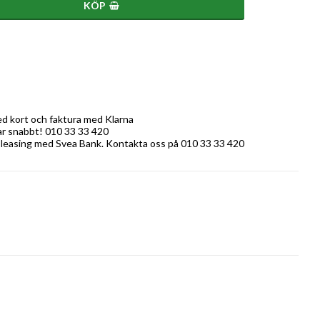
KÖP
ed kort och faktura med Klarna
rar snabbt! 010 33 33 420
 leasing med Svea Bank. Kontakta oss på 010 33 33 420