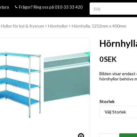
aktura
Frågor? Ring oss på 010-33 33 420
Hyllor för kyl & frysrum
Hörnhyllor
Hörnhylla, 1252mm x 400mm
Hörnhyl
0 SEK
Bilden visar endast 
hörnhyllor behövs min
Storlek