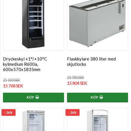
Dryckeskyl +1°/+10°C
Flaskkylare 380 liter med
kylmedium R600a,
skjutlocks
600x570x1835mm
23 780 SEK
21 190 SEK
15 804 SEK
15 768 SEK
KÖP
KÖP
- 26%
- 26%