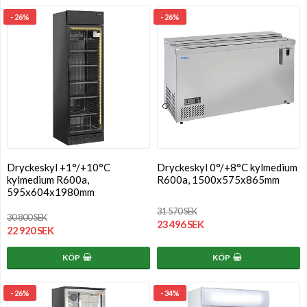
- 26%
- 26%
Dryckeskyl +1°/+10°C
Dryckeskyl 0°/+8°C kylmedium
kylmedium R600a,
R600a, 1500x575x865mm
595x604x1980mm
31 570 SEK
30 800 SEK
23 496 SEK
22 920 SEK
KÖP
KÖP
- 26%
- 34%