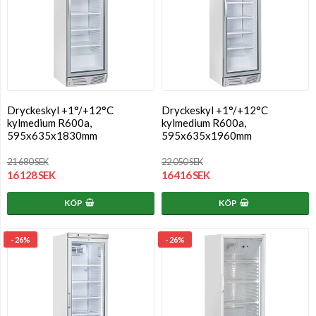
Dryckeskyl +1°/+12°C
Dryckeskyl +1°/+12°C
kylmedium R600a,
kylmedium R600a,
595x635x1830mm
595x635x1960mm
21 680 SEK
22 050 SEK
16 128 SEK
16 416 SEK
KÖP
KÖP
- 26%
- 26%