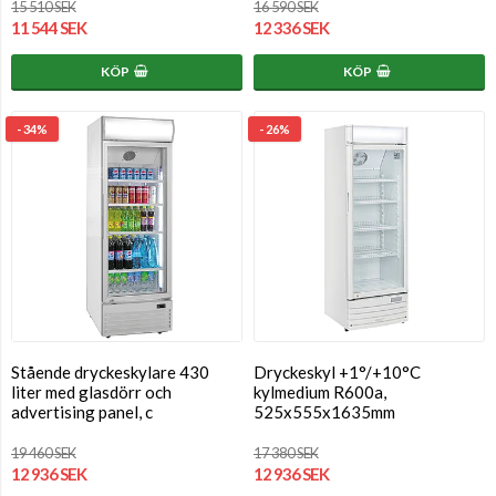
15 510 SEK
16 590 SEK
11 544 SEK
12 336 SEK
KÖP
KÖP
- 34%
- 26%
Stående dryckeskylare 430
Dryckeskyl +1°/+10°C
liter med glasdörr och
kylmedium R600a,
advertising panel, c
525x555x1635mm
19 460 SEK
17 380 SEK
12 936 SEK
12 936 SEK