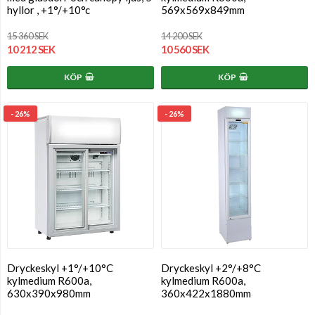
hyllor , +1°/+10°c
569x569x849mm
15 360 SEK
14 200 SEK
10 212 SEK
10 560 SEK
KÖP
KÖP
- 26%
- 26%
Dryckeskyl +1°/+10°C
Dryckeskyl +2°/+8°C
kylmedium R600a,
kylmedium R600a,
630x390x980mm
360x422x1880mm