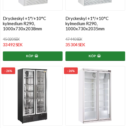
Dryckeskyl +1°/+10°C
Dryckeskyl +1°/+10°C
kylmedium R290,
kylmedium R290,
1000x730x2038mm
1000x730x2035mm
45 020 SEK
47 440 SEK
33 492 SEK
35 304 SEK
KÖP
KÖP
- 26%
- 26%