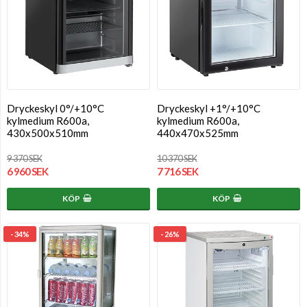
Dryckeskyl 0°/+10°C
Dryckeskyl +1°/+10°C
kylmedium R600a,
kylmedium R600a,
430x500x510mm
440x470x525mm
9 370 SEK
10 370 SEK
6 960 SEK
7 716 SEK
KÖP
KÖP
- 34%
- 26%