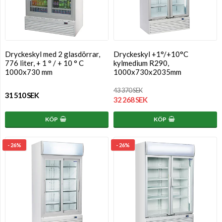
Dryckeskyl med 2 glasdörrar,
Dryckeskyl +1°/+10°C
776 liter, + 1 ° / + 10 ° C
kylmedium R290,
1000x730 mm
1000x730x2035mm
43 370 SEK
31 510 SEK
32 268 SEK
KÖP
KÖP
- 26%
- 26%