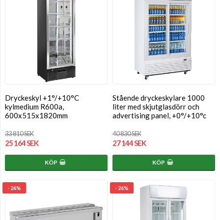
Dryckeskyl +1°/+10°C
Stående dryckeskylare 1000
kylmedium R600a,
liter med skjutglasdörr och
600x515x1820mm
advertising panel, +0°/+10°c
33 810 SEK
40 830 SEK
25 164 SEK
27 144 SEK
KÖP
KÖP
- 26%
- 26%