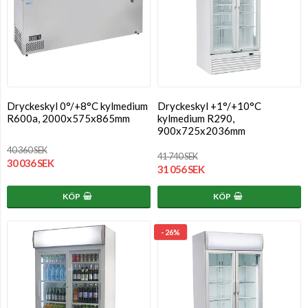
Dryckeskyl 0°/+8°C kylmedium
Dryckeskyl +1°/+10°C
R600a, 2000x575x865mm
kylmedium R290,
900x725x2036mm
40 360 SEK
41 740 SEK
30 036 SEK
31 056 SEK
KÖP
KÖP
- 26%