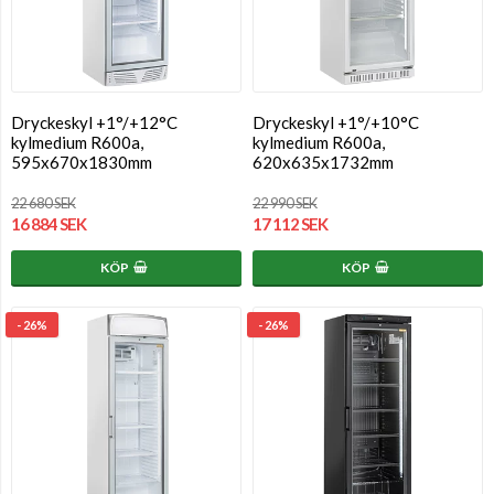
Dryckeskyl +1°/+12°C
Dryckeskyl +1°/+10°C
kylmedium R600a,
kylmedium R600a,
595x670x1830mm
620x635x1732mm
22 680 SEK
22 990 SEK
16 884 SEK
17 112 SEK
KÖP
KÖP
- 26%
- 26%