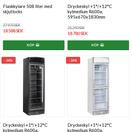
Flaskkylare 508 liter med
Dryckeskyl +1°/+12°C
skjutlocks
kylmedium R600a,
595x670x1830mm
27 970 SEK
25 240 SEK
18 588 SEK
18 780 SEK
KÖP
KÖP
- 26%
- 26%
Dryckeskyl +1°/+12°C
Dryckeskyl +1°/+12°C
kylmedium R600a,
kylmedium R600a,