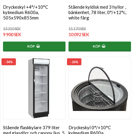
Dryckeskyl +4°/+10°C
Stående kyldisk med 3 hyllor ,
kylmedium R600a,
bänkenhet, 78 liter, 0°/+12°c,
505x590x855mm
white färg
13 310 SEK
15 170 SEK
9 900 SEK
10 092 SEK
KÖP
KÖP
- 34%
- 26%
Stående flaskkylare 379 liter
Dryckeskyl 0°/+10°C
med glasdörr och canopy ljus, 5
kylmedium R600a,