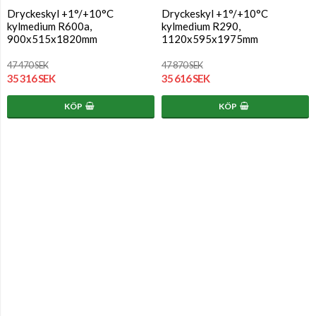
Dryckeskyl +1°/+10°C
Dryckeskyl +1°/+10°C
kylmedium R600a,
kylmedium R290,
900x515x1820mm
1120x595x1975mm
47 470 SEK
47 870 SEK
35 316 SEK
35 616 SEK
KÖP
KÖP