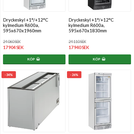
Dryckeskyl +1°/+12°C
Dryckeskyl +1°/+12°C
kylmedium R600a,
kylmedium R600a,
595x670x1960mm
595x670x1830mm
24 060 SEK
24 110 SEK
17 904 SEK
17 940 SEK
KÖP
KÖP
- 34%
- 26%