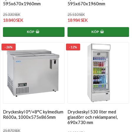
595x670x1960mm
595x670x1960mm
25 330 SEK
25 510 SEK
18 840 SEK
18 984 SEK
KÖP
KÖP
- 26%
- 12%
Dryckeskyl 0°/+8°C kylmedium
Dryckeskyl 530 liter med
R600a, 1000x575x865mm
glasdörr och reklampanel,
690x730 mm
25 870 SEK