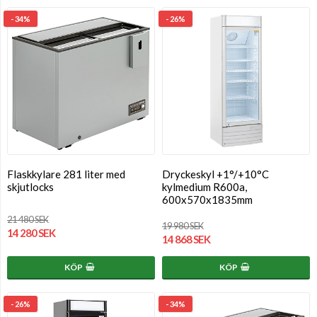
- 34%
- 26%
Flaskkylare 281 liter med
Dryckeskyl +1°/+10°C
skjutlocks
kylmedium R600a,
600x570x1835mm
21 480 SEK
19 980 SEK
14 280 SEK
14 868 SEK
KÖP
KÖP
- 26%
- 34%