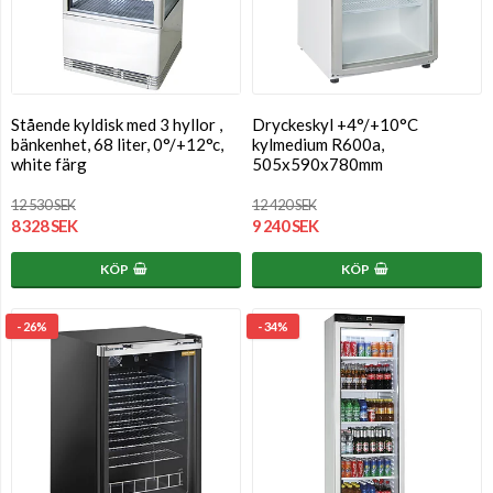
Stående kyldisk med 3 hyllor ,
Dryckeskyl +4°/+10°C
bänkenhet, 68 liter, 0°/+12°c,
kylmedium R600a,
white färg
505x590x780mm
12 530 SEK
12 420 SEK
8 328 SEK
9 240 SEK
KÖP
KÖP
- 26%
- 34%