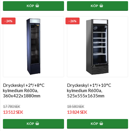
KÖP
KÖP
- 24%
- 26%
Dryckeskyl +2°/+8°C
Dryckeskyl +1°/+10°C
kylmedium R600a,
kylmedium R600a,
360x422x1880mm
525x555x1635mm
17 780 SEK
18 580 SEK
13 512 SEK
13 824 SEK
KÖP
KÖP