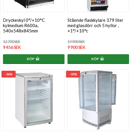
Dryckeskyl 0°/+10°C
Stående flaskkylare 379 liter
kylmedium R600a,
med glasdörr och 5 hyllor ,
540x548x845mm
+1°/+10°c
12 700 SEK
14 900 SEK
9 456 SEK
9 900 SEK
KÖP
KÖP
- 26%
- 33%