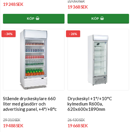
22 050 SEK
19 248 SEK
19 368 SEK
KÖP
KÖP
- 34%
- 26%
Stående dryckeskylare 660
Dryckeskyl +1°/+10°C
liter med glasdörr och
kylmedium R600a,
advertising panel, +4°/+8°c
620x600x1890mm
29 310 SEK
26 430 SEK
19 488 SEK
19 668 SEK