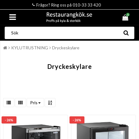
Frågor? Ring oss på 010-33 33 420
0
KYLUTRUSTNING
Dryckeskylare
Dryckeskylare
Pris
- 26%
- 26%