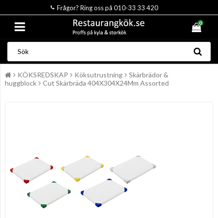
Frågor? Ring oss på 010-33 33 420
0
KÖKSREDSKAP
Köksutrustning
Skärbrädor &
huggblock
Cut Skärbräda 404X304X24Mm Assorted