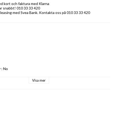
ed kort och faktura med Klarna
rar snabbt! 010 33 33 420
 leasing med Svea Bank. Kontakta oss på 010 33 33 420
: No

Visa mer