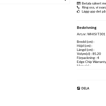
Betala säkert m
Ring oss, vi sva
Lägg upp det på
Beskrivning
Art.nr: WHISIT301
Bredd (cm) : 

Höjd (cm) : 

Längd (cm) : 

Volym(cl) : 85.20

Förpackning : 4

Edge Chip Warranty 
Material :
DELA