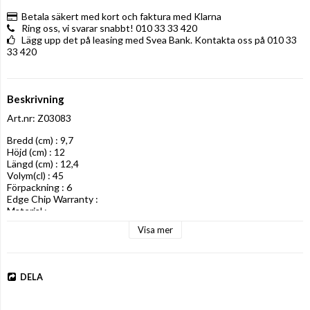
Betala säkert med kort och faktura med Klarna
Ring oss, vi svarar snabbt! 010 33 33 420
Lägg upp det på leasing med Svea Bank. Kontakta oss på 010 33
33 420
Beskrivning
Art.nr: Z03083
Bredd (cm) : 9,7

Höjd (cm) : 12

Längd (cm) : 12,4

Volym(cl) : 45

Förpackning : 6

Edge Chip Warranty : 

Material :
Visa mer
DELA