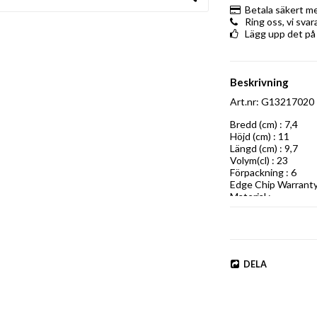
Betala säkert m
Ring oss, vi sva
Lägg upp det på
Beskrivning
Art.nr: G13217020
Bredd (cm) : 7,4

Höjd (cm) : 11

Längd (cm) : 9,7

Volym(cl) : 23

Förpackning : 6

Edge Chip Warranty :
Material :
DELA