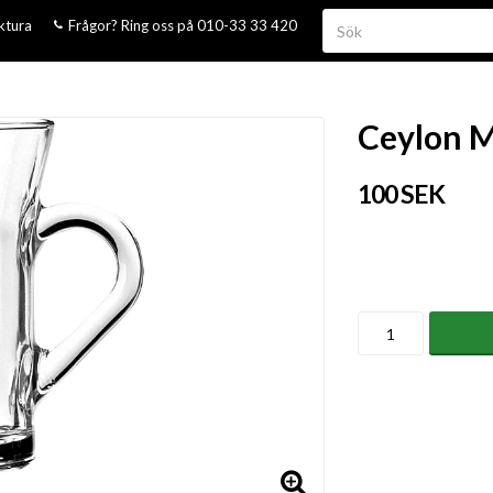
aktura
Frågor? Ring oss på 010-33 33 420
Ceylon M
100 SEK