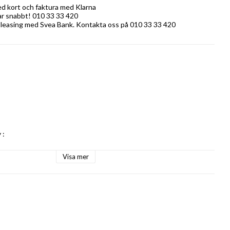
ed kort och faktura med Klarna
rar snabbt! 010 33 33 420
 leasing med Svea Bank. Kontakta oss på 010 33 33 420
 

Visa mer