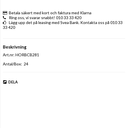
Betala säkert med kort och faktura med Klarna
Ring oss, vi svarar snabbt! 010 33 33 420
Lägg upp det på leasing med Svea Bank. Kontakta oss på 010 33
33 420
Beskrivning
Art.nr: HORBCB281
Antal/Box:  24
DELA