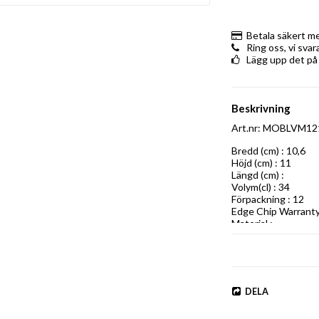
Betala säkert m
Ring oss, vi sva
Lägg upp det på
Beskrivning
Art.nr: MOBLVM12
Bredd (cm) : 10,6

Höjd (cm) : 11

Längd (cm) : 

Volym(cl) : 34

Förpackning : 12

Edge Chip Warranty :
Material :
DELA