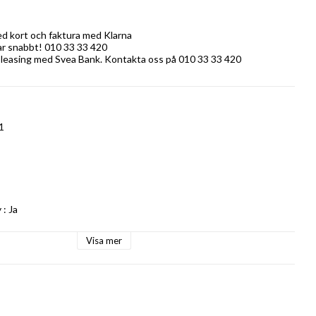
ed kort och faktura med Klarna
rar snabbt! 010 33 33 420
 leasing med Svea Bank. Kontakta oss på 010 33 33 420
1
 Ja

Visa mer