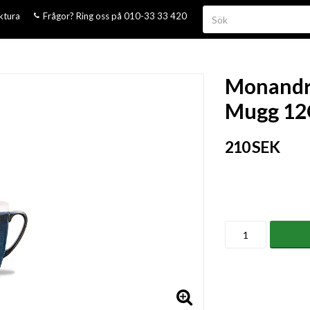
aktura
Frågor? Ring oss på 010-33 33 420
Monandro
Mugg 12
210 SEK