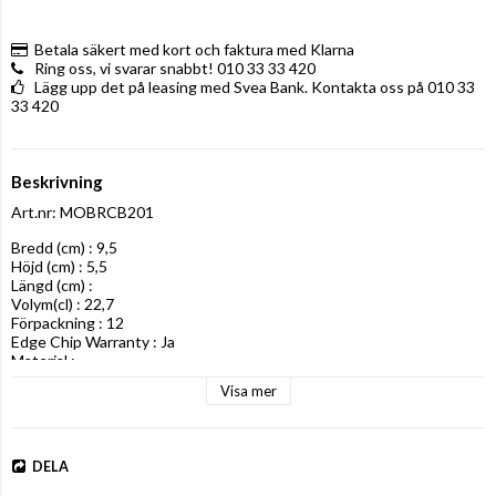
Betala säkert med kort och faktura med Klarna
Ring oss, vi svarar snabbt! 010 33 33 420
Lägg upp det på leasing med Svea Bank. Kontakta oss på 010 33
33 420
Beskrivning
Art.nr: MOBRCB201
Bredd (cm) : 9,5

Höjd (cm) : 5,5

Längd (cm) : 

Volym(cl) : 22,7

Förpackning : 12

Edge Chip Warranty : Ja

Material :
Visa mer
DELA