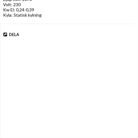
Volt: 230

Kw El: 0,24-0,39

Kyla: Statisk kylning
DELA