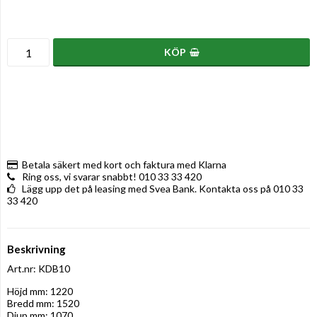
KÖP
Betala säkert med kort och faktura med Klarna
Ring oss, vi svarar snabbt! 010 33 33 420
Lägg upp det på leasing med Svea Bank. Kontakta oss på 010 33
33 420
Beskrivning
Art.nr: KDB10
Höjd mm: 1220

Bredd mm: 1520

Djup mm: 1070
