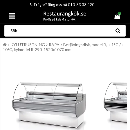
Frågor? Ring oss på 010-33 33 420
0
KYLUTRUSTNING
RAPA
Betjäningsdisk, model B, + 1°C / +
10°C, kylmedel R-290, 1520x1070 mm