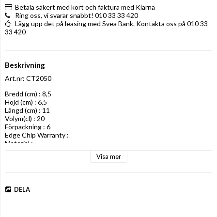
Betala säkert med kort och faktura med Klarna
Ring oss, vi svarar snabbt! 010 33 33 420
Lägg upp det på leasing med Svea Bank. Kontakta oss på 010 33
33 420
Beskrivning
Art.nr: CT2050
Bredd (cm) : 8,5

Höjd (cm) : 6,5

Längd (cm) : 11

Volym(cl) : 20

Förpackning : 6

Edge Chip Warranty : 

Material :
Visa mer
DELA