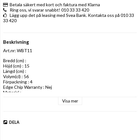
Betala säkert med kort och faktura med Klarna
Ring oss, vi svarar snabbt! 010 33 33 420
Lägg upp det på leasing med Svea Bank. Kontakta oss på 010 33
33 420
Beskrivning
Art.nr: WBT11
Bredd (cm) : 

Höjd (cm) : 15

Längd (cm) : 

Volym(cl) : 56

Förpackning : 4

Edge Chip Warranty : Nej

Material :
Visa mer
DELA