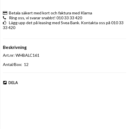
Betala säkert med kort och faktura med Klarna
Ring oss, vi svarar snabbt! 010 33 33 420
Lägg upp det på leasing med Svea Bank. Kontakta oss på 010 33
33 420
Beskrivning
Art.nr: WHBALC161
Antal/Box:  12
DELA